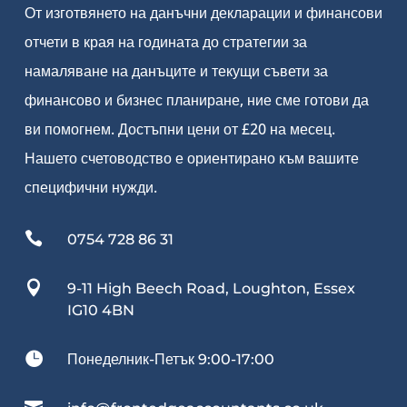
От изготвянето на данъчни декларации и финансови
отчети в края на годината до стратегии за
намаляване на данъците и текущи съвети за
финансово и бизнес планиране, ние сме готови да
ви помогнем. Достъпни цени от £20 на месец.
Нашето счетоводство е ориентирано към вашите
специфични нужди.

0754 728 86 31

9-11 High Beech Road, Loughton, Essex
IG10 4BN

Понеделник-Петък 9:00-17:00
